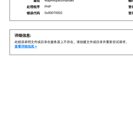
MapRequestHandler
通知
物
PHP
处理程序
登
0x80070002
错误代码
登
详细信息:
此错误表明文件或目录在服务器上不存在。请创建文件或目录并重新尝试请求。
查看详细信息 »